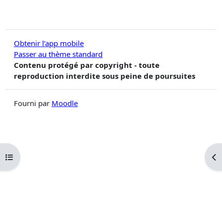
Obtenir l’app mobile
Passer au thème standard
Contenu protégé par copyright - toute
reproduction interdite sous peine de poursuites
Fourni par
Moodle
Ouvrir l’index du cours
Ouv