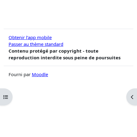
Obtenir l’app mobile
Passer au thème standard
Contenu protégé par copyright - toute
reproduction interdite sous peine de poursuites
Fourni par
Moodle
Ouvrir l’index du cours
Ouv