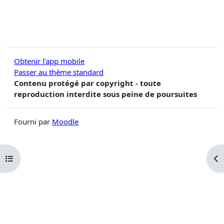
Obtenir l’app mobile
Passer au thème standard
Contenu protégé par copyright - toute
reproduction interdite sous peine de poursuites
Fourni par
Moodle
Ouvrir l’index du cours
Ouv