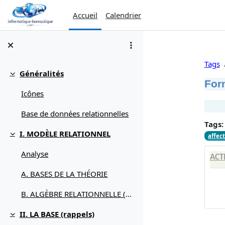
Passer au contenu principal
Accueil
Calendrier
Tags
Généralités
Replier
For
Icônes
Base de données relationnelles
Tags:
I. MODÈLE RELATIONNEL
affec
Replier
Analyse
ACT
A. BASES DE LA THÉORIE
B. ALGÈBRE RELATIONNELLE (débuter avec)
II. LA BASE (rappels)
Replier