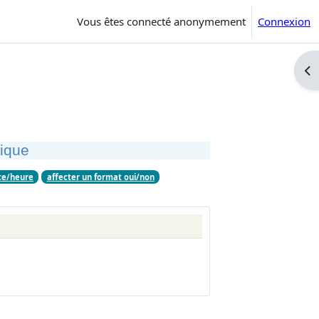
Vous êtes connecté anonymement
Connexion
Ouv
rique
te/heure
affecter un format oui/non