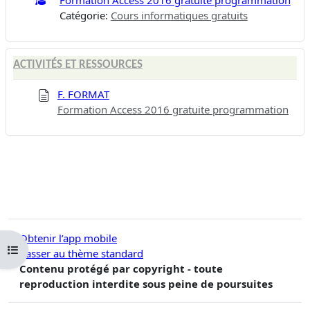
Catégorie:
Cours informatiques gratuits
ACTIVITÉS ET RESSOURCES
F. FORMAT
Formation Access 2016 gratuite programmation
Obtenir l’app mobile
Ouvrir l’index du cours
Passer au thème standard
Contenu protégé par copyright - toute
reproduction interdite sous peine de poursuites