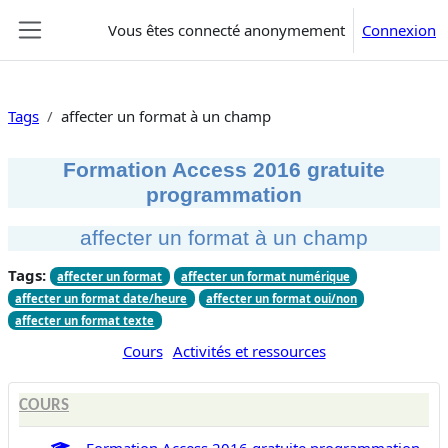
Passer au contenu principal
Vous êtes connecté anonymement
Connexion
Panneau latéral
Tags
affecter un format à un champ
Formation Access 2016 gratuite
programmation
affecter un format à un champ
Tags:
affecter un format
affecter un format numérique
affecter un format date/heure
affecter un format oui/non
affecter un format texte
Cours
Activités et ressources
COURS
Formation Access 2016 gratuite programmation