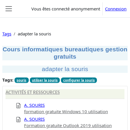
Passer au contenu principal
Vous êtes connecté anonymement
Connexion
Panneau latéral
Tags
adapter la souris
Cours informatiques bureautiques gestion
gratuits
adapter la souris
Tags:
souris
utiliser la souris
configurer la souris
ACTIVITÉS ET RESSOURCES
A. SOURIS
formation gratuite Windows 10 utilisation
A. SOURIS
Formation gratuite Outlook 2019 utilisation