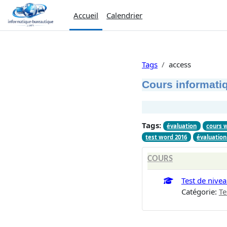
Passer au contenu principal
Accueil
Calendrier
Tags
access
Cours informatiq
Tags:
évaluation
cours 
test word 2016
évaluatio
COURS
Test de nive
Catégorie:
Te