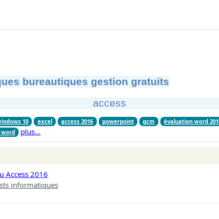
ues bureautiques gestion gratuits
access
windows 10
excel
access 2016
powerpoint
qcm
évaluation word 201
plus…
n word
au Access 2016
sts informatiques