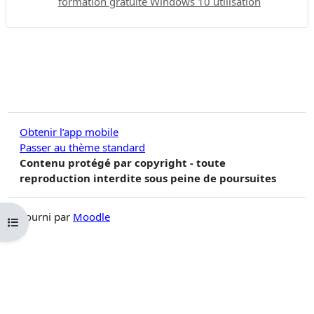
formation gratuite Windows 10 utilisation
Obtenir l’app mobile
Passer au thème standard
Contenu protégé par copyright - toute
reproduction interdite sous peine de poursuites
Fourni par
Moodle
Ouvrir l’index du cours