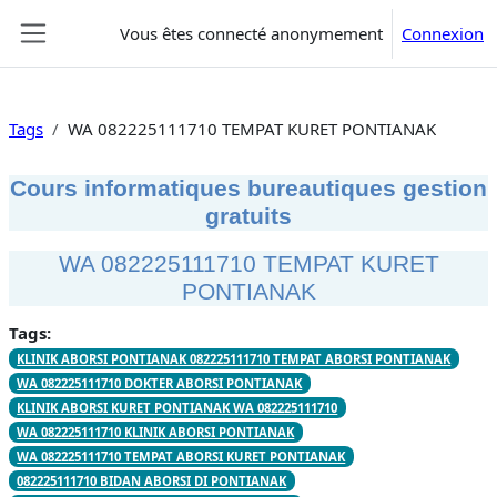
Passer au contenu principal
Vous êtes connecté anonymement
Connexion
Panneau latéral
Tags
WA 082225111710 TEMPAT KURET PONTIANAK
Cours informatiques bureautiques gestion
gratuits
WA 082225111710 TEMPAT KURET
PONTIANAK
Tags:
KLINIK ABORSI PONTIANAK 082225111710 TEMPAT ABORSI PONTIANAK
WA 082225111710 DOKTER ABORSI PONTIANAK
KLINIK ABORSI KURET PONTIANAK WA 082225111710
WA 082225111710 KLINIK ABORSI PONTIANAK
WA 082225111710 TEMPAT ABORSI KURET PONTIANAK
082225111710 BIDAN ABORSI DI PONTIANAK