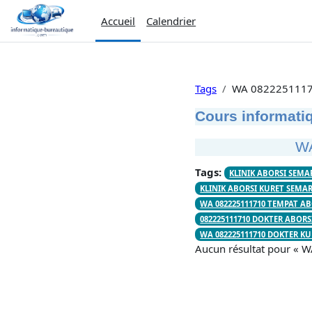
Passer au contenu principal
Accueil
Calendrier
Tags
WA 0822251117
Cours informatiq
W
Tags:
KLINIK ABORSI SEMA
KLINIK ABORSI KURET SEMA
WA 082225111710 TEMPAT A
082225111710 DOKTER ABOR
WA 082225111710 DOKTER K
Aucun résultat pour 