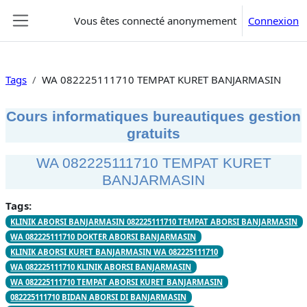
Passer au contenu principal
Vous êtes connecté anonymement
Connexion
Panneau latéral
Tags
WA 082225111710 TEMPAT KURET BANJARMASIN
Cours informatiques bureautiques gestion
gratuits
WA 082225111710 TEMPAT KURET
BANJARMASIN
Tags:
KLINIK ABORSI BANJARMASIN 082225111710 TEMPAT ABORSI BANJARMASIN
WA 082225111710 DOKTER ABORSI BANJARMASIN
KLINIK ABORSI KURET BANJARMASIN WA 082225111710
WA 082225111710 KLINIK ABORSI BANJARMASIN
WA 082225111710 TEMPAT ABORSI KURET BANJARMASIN
082225111710 BIDAN ABORSI DI BANJARMASIN