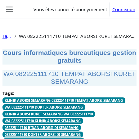
Passer au contenu principal
Vous êtes connecté anonymement
Connexion
Panneau latéral
Tags
WA 082225111710 TEMPAT ABORSI KURET SEMARANG
Cours informatiques bureautiques gestion
gratuits
WA 082225111710 TEMPAT ABORSI KURET
SEMARANG
Tags:
KLINIK ABORSI SEMARANG 082225111710 TEMPAT ABORSI SEMARANG
WA 082225111710 DOKTER ABORSI SEMARANG
KLINIK ABORSI KURET SEMARANG WA 082225111710
WA 082225111710 KLINIK ABORSI SEMARANG
082225111710 BIDAN ABORSI DI SEMARANG
082225111710 DOKTER ABORSI DI SEMARANG