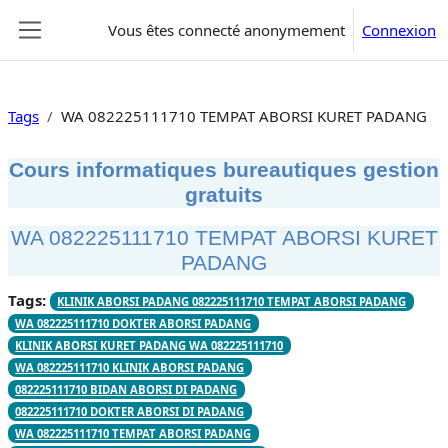
Passer au contenu principal
Vous êtes connecté anonymement
Connexion
Panneau latéral
Tags
WA 082225111710 TEMPAT ABORSI KURET PADANG
Cours informatiques bureautiques gestion
gratuits
WA 082225111710 TEMPAT ABORSI KURET
PADANG
Tags:
KLINIK ABORSI PADANG 082225111710 TEMPAT ABORSI PADANG
WA 082225111710 DOKTER ABORSI PADANG
KLINIK ABORSI KURET PADANG WA 082225111710
WA 082225111710 KLINIK ABORSI PADANG
082225111710 BIDAN ABORSI DI PADANG
082225111710 DOKTER ABORSI DI PADANG
WA 082225111710 TEMPAT ABORSI PADANG