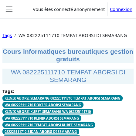
Passer au contenu principal
Vous êtes connecté anonymement
Connexion
Panneau latéral
Tags
WA 082225111710 TEMPAT ABORSI DI SEMARANG
Cours informatiques bureautiques gestion
gratuits
WA 082225111710 TEMPAT ABORSI DI
SEMARANG
Tags:
KLINIK ABORSI SEMARANG 082225111710 TEMPAT ABORSI SEMARANG
WA 082225111710 DOKTER ABORSI SEMARANG
KLINIK ABORSI KURET SEMARANG WA 082225111710
WA 082225111710 KLINIK ABORSI SEMARANG
WA 082225111710 TEMPAT ABORSI KURET SEMARANG
082225111710 BIDAN ABORSI DI SEMARANG