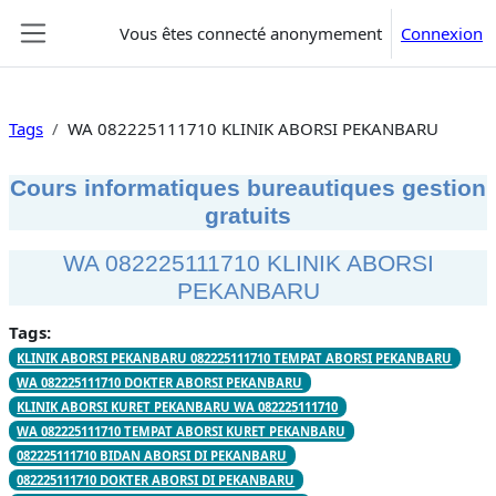
Passer au contenu principal
Vous êtes connecté anonymement
Connexion
Panneau latéral
Tags
WA 082225111710 KLINIK ABORSI PEKANBARU
Cours informatiques bureautiques gestion
gratuits
WA 082225111710 KLINIK ABORSI
PEKANBARU
Tags:
KLINIK ABORSI PEKANBARU 082225111710 TEMPAT ABORSI PEKANBARU
WA 082225111710 DOKTER ABORSI PEKANBARU
KLINIK ABORSI KURET PEKANBARU WA 082225111710
WA 082225111710 TEMPAT ABORSI KURET PEKANBARU
082225111710 BIDAN ABORSI DI PEKANBARU
082225111710 DOKTER ABORSI DI PEKANBARU