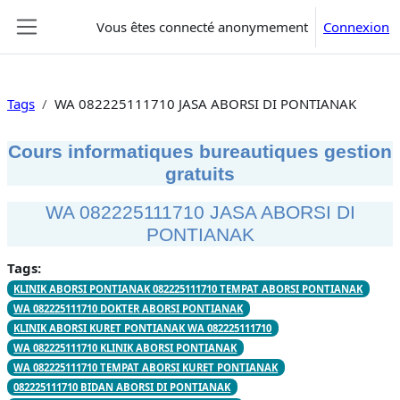
Passer au contenu principal
Vous êtes connecté anonymement
Connexion
Panneau latéral
Tags
WA 082225111710 JASA ABORSI DI PONTIANAK
Cours informatiques bureautiques gestion
gratuits
WA 082225111710 JASA ABORSI DI
PONTIANAK
Tags:
KLINIK ABORSI PONTIANAK 082225111710 TEMPAT ABORSI PONTIANAK
WA 082225111710 DOKTER ABORSI PONTIANAK
KLINIK ABORSI KURET PONTIANAK WA 082225111710
WA 082225111710 KLINIK ABORSI PONTIANAK
WA 082225111710 TEMPAT ABORSI KURET PONTIANAK
082225111710 BIDAN ABORSI DI PONTIANAK