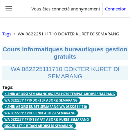
Passer au contenu principal
Vous êtes connecté anonymement
Connexion
Panneau latéral
Tags
WA 082225111710 DOKTER KURET DI SEMARANG
Cours informatiques bureautiques gestion
gratuits
WA 082225111710 DOKTER KURET DI
SEMARANG
Tags:
KLINIK ABORSI SEMARANG 082225111710 TEMPAT ABORSI SEMARANG
WA 082225111710 DOKTER ABORSI SEMARANG
KLINIK ABORSI KURET SEMARANG WA 082225111710
WA 082225111710 KLINIK ABORSI SEMARANG
WA 082225111710 TEMPAT ABORSI KURET SEMARANG
082225111710 BIDAN ABORSI DI SEMARANG