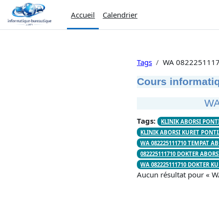
Passer au contenu principal
Accueil
Calendrier
Tags
WA 0822251117
Cours informatiq
WA
Tags:
KLINIK ABORSI PONT
KLINIK ABORSI KURET PONTI
WA 082225111710 TEMPAT A
082225111710 DOKTER ABORS
WA 082225111710 DOKTER K
Aucun résultat pour «