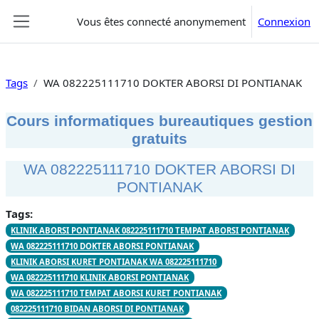
Passer au contenu principal
Vous êtes connecté anonymement
Connexion
Panneau latéral
Tags
WA 082225111710 DOKTER ABORSI DI PONTIANAK
Cours informatiques bureautiques gestion
gratuits
WA 082225111710 DOKTER ABORSI DI
PONTIANAK
Tags:
KLINIK ABORSI PONTIANAK 082225111710 TEMPAT ABORSI PONTIANAK
WA 082225111710 DOKTER ABORSI PONTIANAK
KLINIK ABORSI KURET PONTIANAK WA 082225111710
WA 082225111710 KLINIK ABORSI PONTIANAK
WA 082225111710 TEMPAT ABORSI KURET PONTIANAK
082225111710 BIDAN ABORSI DI PONTIANAK