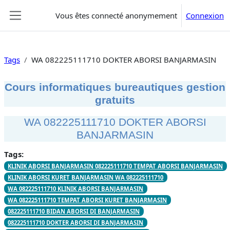
Passer au contenu principal
Vous êtes connecté anonymement
Connexion
Panneau latéral
Tags
WA 082225111710 DOKTER ABORSI BANJARMASIN
Cours informatiques bureautiques gestion
gratuits
WA 082225111710 DOKTER ABORSI
BANJARMASIN
Tags:
KLINIK ABORSI BANJARMASIN 082225111710 TEMPAT ABORSI BANJARMASIN
KLINIK ABORSI KURET BANJARMASIN WA 082225111710
WA 082225111710 KLINIK ABORSI BANJARMASIN
WA 082225111710 TEMPAT ABORSI KURET BANJARMASIN
082225111710 BIDAN ABORSI DI BANJARMASIN
082225111710 DOKTER ABORSI DI BANJARMASIN