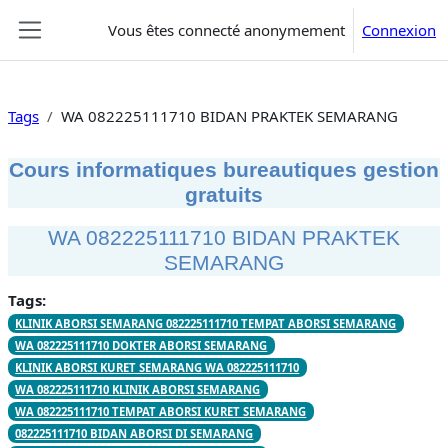
Passer au contenu principal
Vous êtes connecté anonymement
Connexion
Panneau latéral
Tags
WA 082225111710 BIDAN PRAKTEK SEMARANG
Cours informatiques bureautiques gestion
gratuits
WA 082225111710 BIDAN PRAKTEK
SEMARANG
Tags:
KLINIK ABORSI SEMARANG 082225111710 TEMPAT ABORSI SEMARANG
WA 082225111710 DOKTER ABORSI SEMARANG
KLINIK ABORSI KURET SEMARANG WA 082225111710
WA 082225111710 KLINIK ABORSI SEMARANG
WA 082225111710 TEMPAT ABORSI KURET SEMARANG
082225111710 BIDAN ABORSI DI SEMARANG