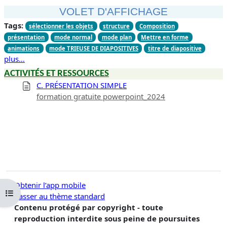
VOLET D'AFFICHAGE
Tags:
sélectionner les objets
structure
Composition
présentation
mode normal
mode plan
Mettre en forme
animations
mode TRIEUSE DE DIAPOSITIVES
titre de diapositive
plus…
ACTIVITÉS ET RESSOURCES
C. PRÉSENTATION SIMPLE
formation gratuite powerpoint_2024
Obtenir l’app mobile
Ouvrir l’index du cours
Passer au thème standard
Contenu protégé par copyright - toute
reproduction interdite sous peine de poursuites