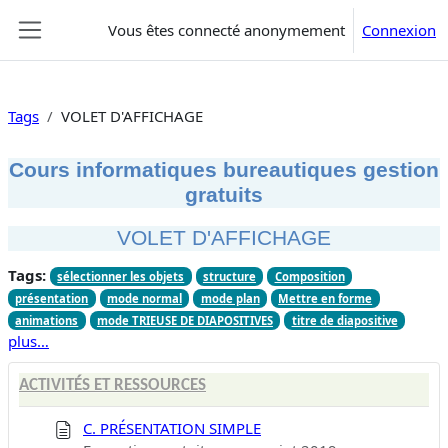
Passer au contenu principal
Vous êtes connecté anonymement
Connexion
Panneau latéral
Tags
VOLET D'AFFICHAGE
Cours informatiques bureautiques gestion
gratuits
VOLET D'AFFICHAGE
Tags:
sélectionner les objets
structure
Composition
présentation
mode normal
mode plan
Mettre en forme
animations
mode TRIEUSE DE DIAPOSITIVES
titre de diapositive
plus…
ACTIVITÉS ET RESSOURCES
C. PRÉSENTATION SIMPLE