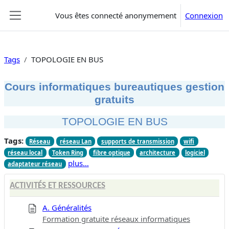
Passer au contenu principal
Vous êtes connecté anonymement
Connexion
Panneau latéral
Tags
TOPOLOGIE EN BUS
Cours informatiques bureautiques gestion
gratuits
TOPOLOGIE EN BUS
Tags:
Réseau
réseau Lan
supports de transmission
wifi
réseau local
Token Ring
fibre optique
architecture
logiciel
plus…
adaptateur réseau
ACTIVITÉS ET RESSOURCES
A. Généralités
Formation gratuite réseaux informatiques