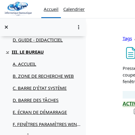
Passer au contenu principal
A. SOURIS
Accueil
Calendrier
B. CLAVIER
C. DÉMARRER / ARRÊTER
Tags
D. GUIDE - DIDACTICIEL
III. LE BUREAU
Replier
A. ACCUEIL
Condi
Presse
couper
B. ZONE DE RECHERCHE WEB
fenêtr
C. BARRE D'ÉTAT SYSTÈME
D. BARRE DES TÂCHES
ACTI
E. ÉCRAN DE DÉMARRAGE
F. FENÊTRES PARAMÈTRES WINDOWS 11