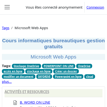
Passer au contenu principal
Vous êtes connecté anonymement
Connexion
Panneau latéral
Tags
Microsoft Web Apps
Cours informatiques bureautiques gestion
gratuits
Microsoft Web Apps
Tags:
Stockage OneDrive
POWERPOINT ON LINE
OneDrive
accès en ligne
stockage en ligne
Créer un dossier
modifier un document
SKYDRIVE
Powerpoint en ligne
cloud
plus…
ACTIVITÉS ET RESSOURCES
B. WORD ON LINE