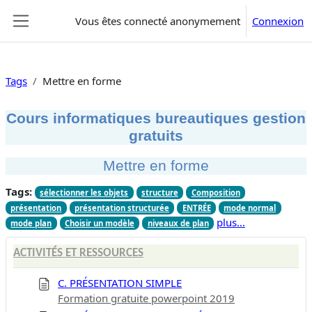
Passer au contenu principal
Vous êtes connecté anonymement
Connexion
Panneau latéral
Tags
Mettre en forme
Cours informatiques bureautiques gestion
gratuits
Mettre en forme
Tags:
sélectionner les objets
structure
Composition
présentation
présentation structurée
ENTRÉE
mode normal
plus…
mode plan
Choisir un modèle
niveaux de plan
ACTIVITÉS ET RESSOURCES
C. PRÉSENTATION SIMPLE
Formation gratuite powerpoint 2019