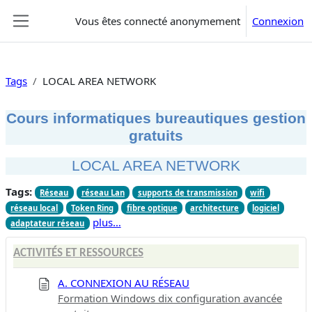
Passer au contenu principal
Vous êtes connecté anonymement
Connexion
Panneau latéral
Tags
LOCAL AREA NETWORK
Cours informatiques bureautiques gestion
gratuits
LOCAL AREA NETWORK
Tags:
Réseau
réseau Lan
supports de transmission
wifi
réseau local
Token Ring
fibre optique
architecture
logiciel
plus…
adaptateur réseau
ACTIVITÉS ET RESSOURCES
A. CONNEXION AU RÉSEAU
Formation Windows dix configuration avancée