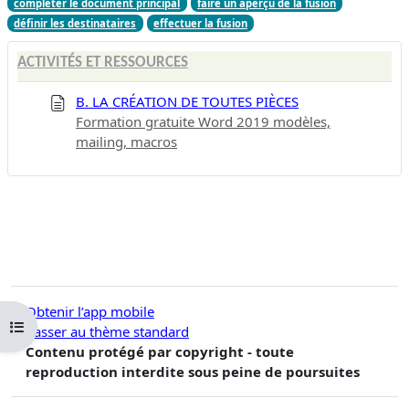
compléter le document principal
faire un aperçu de la fusion
définir les destinataires
effectuer la fusion
ACTIVITÉS ET RESSOURCES
B. LA CRÉATION DE TOUTES PIÈCES
Formation gratuite Word 2019 modèles,
mailing, macros
Obtenir l’app mobile
Ouvrir l’index du cours
Passer au thème standard
Contenu protégé par copyright - toute
reproduction interdite sous peine de poursuites