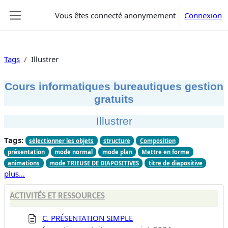
Passer au contenu principal
Vous êtes connecté anonymement
Connexion
Panneau latéral
Tags
Illustrer
Cours informatiques bureautiques gestion
gratuits
Illustrer
Tags:
sélectionner les objets
structure
Composition
présentation
mode normal
mode plan
Mettre en forme
animations
mode TRIEUSE DE DIAPOSITIVES
titre de diapositive
plus…
ACTIVITÉS ET RESSOURCES
C. PRÉSENTATION SIMPLE