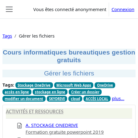
Passer au contenu principal
Vous êtes connecté anonymement
Connexion
Panneau latéral
Tags
Gérer les fichiers
Cours informatiques bureautiques gestion
gratuits
Gérer les fichiers
Tags:
Stockage OneDrive
Microsoft Web Apps
OneDrive
accès en ligne
stockage en ligne
Créer un dossier
plus…
modifier un document
SKYDRIVE
cloud
ACCÈS LOCAL
ACTIVITÉS ET RESSOURCES
A. STOCKAGE ONEDRIVE
Formation gratuite powerpoint 2019