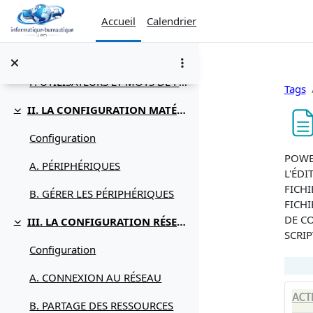
Passer au contenu principal
Accueil
Calendrier
D. APPLICATIONS
E. DONNÉES
F. UTILISATEURS ET MOTS DE PASSE
Tags
II. LA CONFIGURATION MATÉRIELLE
Replier
Configuration
Condi
POWER
A. PÉRIPHÉRIQUES
L'ÉDI
FICHI
B. GÉRER LES PÉRIPHÉRIQUES
FICHI
DE CO
III. LA CONFIGURATION RÉSEAU ET INTERNET
Replier
SCRIP
Configuration
A. CONNEXION AU RÉSEAU
ACT
B. PARTAGE DES RESSOURCES