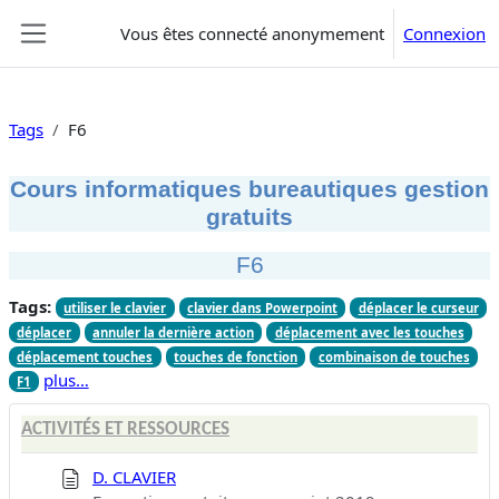
Passer au contenu principal
Vous êtes connecté anonymement
Connexion
Panneau latéral
Tags
F6
Cours informatiques bureautiques gestion
gratuits
F6
Tags:
utiliser le clavier
clavier dans Powerpoint
déplacer le curseur
déplacer
annuler la dernière action
déplacement avec les touches
déplacement touches
touches de fonction
combinaison de touches
plus…
F1
ACTIVITÉS ET RESSOURCES
D. CLAVIER