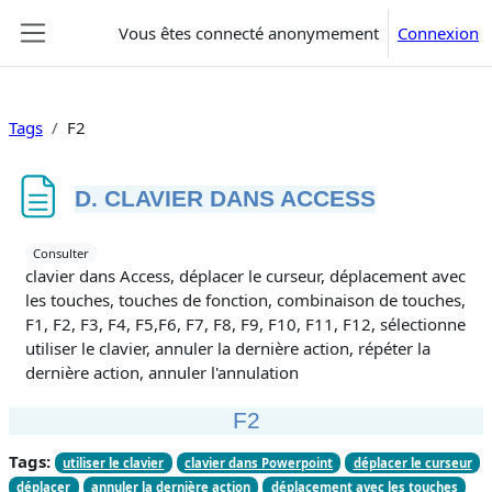
Passer au contenu principal
Vous êtes connecté anonymement
Connexion
Panneau latéral
Tags
F2
D. CLAVIER DANS ACCESS
Conditions d’achèvement
Consulter
clavier dans Access, déplacer le curseur, déplacement avec
les touches, touches de fonction, combinaison de touches,
F1, F2, F3, F4, F5,F6, F7, F8, F9, F10, F11, F12, sélectionner,
utiliser le clavier, annuler la dernière action, répéter la
dernière action, annuler l'annulation
F2
Tags:
utiliser le clavier
clavier dans Powerpoint
déplacer le curseur
déplacer
annuler la dernière action
déplacement avec les touches