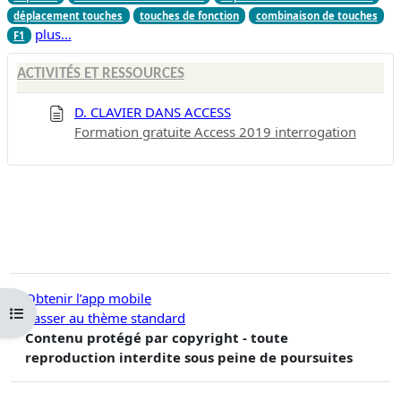
déplacement touches
touches de fonction
combinaison de touches
plus…
F1
ACTIVITÉS ET RESSOURCES
D. CLAVIER DANS ACCESS
Formation gratuite Access 2019 interrogation
Obtenir l’app mobile
Ouvrir l’index du cours
Passer au thème standard
Contenu protégé par copyright - toute
reproduction interdite sous peine de poursuites