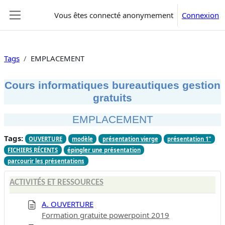
Passer au contenu principal
Vous êtes connecté anonymement
Connexion
Panneau latéral
Tags
EMPLACEMENT
Cours informatiques bureautiques gestion
gratuits
EMPLACEMENT
Tags:
OUVERTURE
modèle
présentation vierge
présentation 1"
FICHIERS RÉCENTS
épingler une présentation
parcourir les présentations
ACTIVITÉS ET RESSOURCES
A. OUVERTURE
Formation gratuite powerpoint 2019