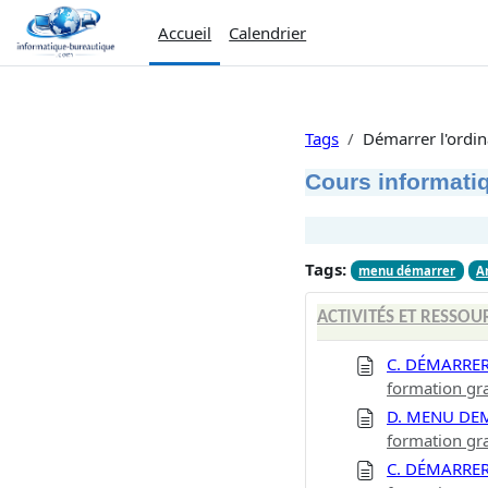
Passer au contenu principal
Accueil
Calendrier
Tags
Démarrer l'ordin
Cours informatiq
Tags:
menu démarrer
Ar
ACTIVITÉS ET RESSOU
C. DÉMARRER
formation gra
D. MENU DE
formation gra
C. DÉMARRER