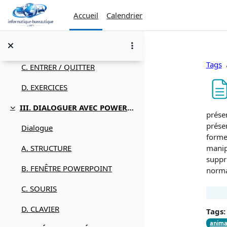
Passer au contenu principal
Utilisation
Accueil
Calendrier
A. CONFIGURATION
B. INSTALLATION
Tags
C. ENTRER / QUITTER
D. EXERCICES
III. DIALOGUER AVEC POWERPOINT
Replier
Condi
présen
présen
Dialogue
forme,
manipu
A. STRUCTURE
suppri
B. FENÊTRE POWERPOINT
norma
C. SOURIS
D. CLAVIER
Tags:
anima