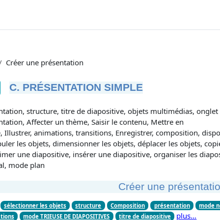
Créer une présentation
C. PRÉSENTATION SIMPLE
tions d’achèvement
tation, structure, titre de diapositive, objets multimédias, onglet
tation, Affecter un thème, Saisir le contenu, Mettre en
 Illustrer, animations, transitions, Enregistrer, composition, dispo
ler les objets, dimensionner les objets, déplacer les objets, copie
mer une diapositive, insérer une diapositive, organiser les diapo
l,
mode
plan
Créer une présentati
sélectionner les objets
structure
Composition
présentation
mode n
plus…
tions
mode TRIEUSE DE DIAPOSITIVES
titre de diapositive