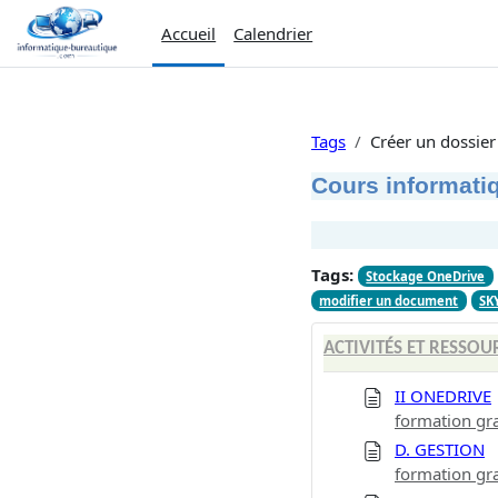
Passer au contenu principal
Accueil
Calendrier
Tags
Créer un dossier
Cours informatiq
Tags:
Stockage OneDrive
modifier un document
SK
ACTIVITÉS ET RESSOU
II ONEDRIVE
formation gra
D. GESTION
formation gra