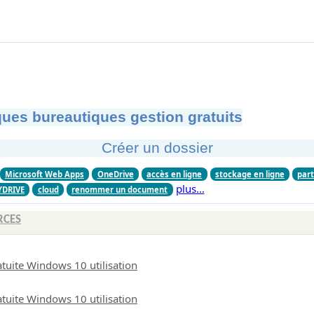
ues bureautiques gestion gratuits
Créer un dossier
Microsoft Web Apps
OneDrive
accès en ligne
stockage en ligne
part
plus…
YDRIVE
cloud
renommer un document
RCES
tuite Windows 10 utilisation
tuite Windows 10 utilisation