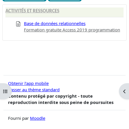
ACTIVITÉS ET RESSOURCES
Base de données relationnelles
Formation gratuite Access 2019 programmation
Obtenir l’app mobile
Passer au thème standard
Ouvrir l’index du cours
Ouv
Contenu protégé par copyright - toute
reproduction interdite sous peine de poursuites
Fourni par
Moodle