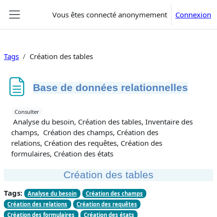
Passer au contenu principal
Vous êtes connecté anonymement
Connexion
Panneau latéral
Tags
Création des tables
Base de données relationnelles
Conditions d’achèvement
Consulter
Analyse du besoin, Création des tables, Inventaire des
champs, Création des champs, Création des
relations, Création des requêtes, Création des
formulaires, Création des états
Création des tables
Tags:
Analyse du besoin
Création des champs
Création des relations
Création des requêtes
Création des formulaires
Création des états