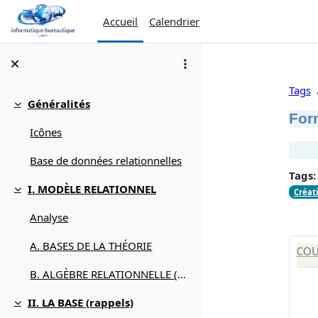
Passer au contenu principal
Accueil
Calendrier
Tags
Généralités
Replier
For
Icônes
Base de données relationnelles
Tags:
I. MODÈLE RELATIONNEL
Créat
Replier
Analyse
A. BASES DE LA THÉORIE
COU
B. ALGÈBRE RELATIONNELLE (débuter avec)
II. LA BASE (rappels)
Replier