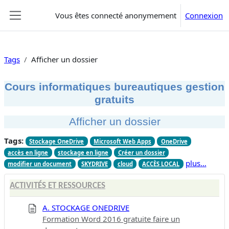
Passer au contenu principal
Vous êtes connecté anonymement
Connexion
Panneau latéral
Tags
Afficher un dossier
Cours informatiques bureautiques gestion
gratuits
Afficher un dossier
Tags:
Stockage OneDrive
Microsoft Web Apps
OneDrive
accès en ligne
stockage en ligne
Créer un dossier
plus…
modifier un document
SKYDRIVE
cloud
ACCÈS LOCAL
ACTIVITÉS ET RESSOURCES
A. STOCKAGE ONEDRIVE
Formation Word 2016 gratuite faire un