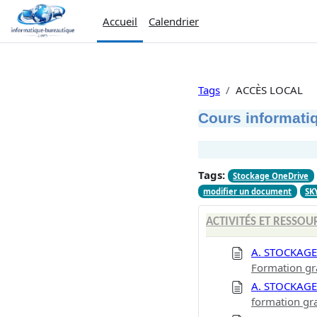
Passer au contenu principal
Accueil
Calendrier
Tags
ACCÈS LOCAL
Cours informatiq
Tags:
Stockage OneDrive
modifier un document
SK
ACTIVITÉS ET RESSOU
A. STOCKAG
Formation gr
A. STOCKAG
formation gr