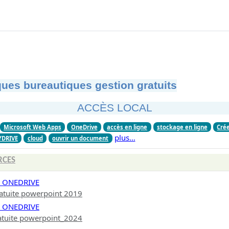
ues bureautiques gestion gratuits
ACCÈS LOCAL
Microsoft Web Apps
OneDrive
accès en ligne
stockage en ligne
Crée
plus…
YDRIVE
cloud
ouvrir un document
RCES
E ONEDRIVE
atuite powerpoint 2019
E ONEDRIVE
atuite powerpoint_2024