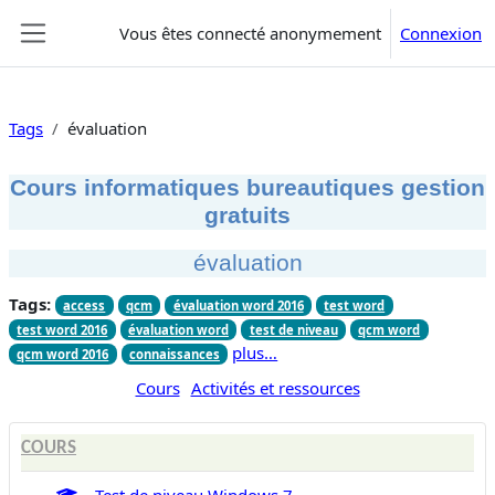
Passer au contenu principal
Vous êtes connecté anonymement
Connexion
Panneau latéral
Tags
évaluation
Cours informatiques bureautiques gestion
gratuits
évaluation
Tags:
access
qcm
évaluation word 2016
test word
test word 2016
évaluation word
test de niveau
qcm word
plus…
qcm word 2016
connaissances
Cours
Activités et ressources
COURS
Test de niveau Windows 7