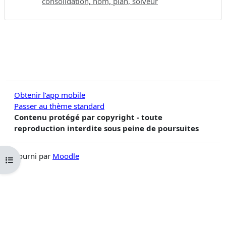
consolidation, nom, plan, solveur
Obtenir l’app mobile
Passer au thème standard
Contenu protégé par copyright - toute
reproduction interdite sous peine de poursuites
Fourni par
Moodle
Ouvrir l’index du cours