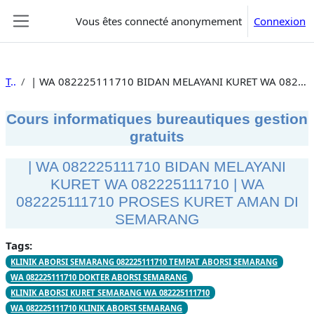
Passer au contenu principal
Vous êtes connecté anonymement
Connexion
Panneau latéral
Tags
| WA 082225111710 BIDAN MELAYANI KURET WA 082225111710 | WA 082225111710 PROSES KURET AMAN DI SEMARANG
Cours informatiques bureautiques gestion
gratuits
| WA 082225111710 BIDAN MELAYANI
KURET WA 082225111710 | WA
082225111710 PROSES KURET AMAN DI
SEMARANG
Tags:
KLINIK ABORSI SEMARANG 082225111710 TEMPAT ABORSI SEMARANG
WA 082225111710 DOKTER ABORSI SEMARANG
KLINIK ABORSI KURET SEMARANG WA 082225111710
WA 082225111710 KLINIK ABORSI SEMARANG