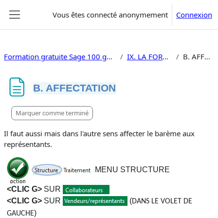
Passer au contenu principal
Vous êtes connecté anonymement
Connexion
Panneau latéral
Formation gratuite Sage 100 gestion commerciale V10
IX. LA FORCE DE VENTE
B. AFFECTATION
B. AFFECTATION
Conditions d’achèvement
Marquer comme terminé
Il faut aussi mais dans l'autre sens affecter le barème aux
représentants.
MENU STRUCTURE
<CLIC G>
SUR
<CLIC G>
SUR
(
DANS LE VOLET DE
)
GAUCHE