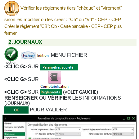
Vérifier les règlements tiers "chèque" et "virement"
sinon les modifier ou les créer : "Ch" ou "Vrt" - CEP - CEP
Créer le règlement "CB": Cb - Carte bancaire - CEP - CEP puis
fermer
2. JOURNAUX
MENU FICHIER
<CLIC G>
SUR
<CLIC G>
SUR
<CLIC G>
SUR
(
)
VOLET GAUCHE
RENSEIGNER
OU
VÉRIFIER
LES INFORMATIONS
(
)
JOURNAUX
POUR VALIDER