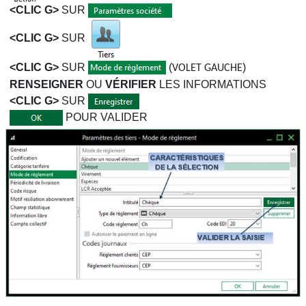
<CLIC G>
SUR
<CLIC G>
SUR
<CLIC G>
SUR
(
)
VOLET GAUCHE
RENSEIGNER
OU
VÉRIFIER
LES INFORMATIONS
<CLIC G>
SUR
POUR VALIDER