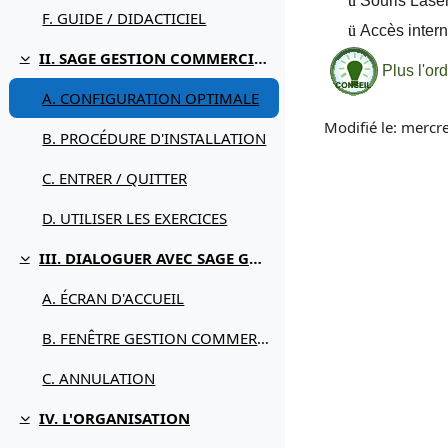
ü
Souris Laser
F. GUIDE / DIDACTICIEL
ü
Accès intern
II. SAGE GESTION COMMERCIALE POUR QUOI FAIRE
Replier
Plus l'or
A. CONFIGURATION OPTIMALE
Modifié le: mercr
B. PROCÉDURE D'INSTALLATION
C. ENTRER / QUITTER
D. UTILISER LES EXERCICES
III. DIALOGUER AVEC SAGE GESTION COMMERCIALE
Replier
A. ÉCRAN D'ACCUEIL
B. FENÊTRE GESTION COMMERCIALE
C. ANNULATION
IV. L'ORGANISATION
Replier