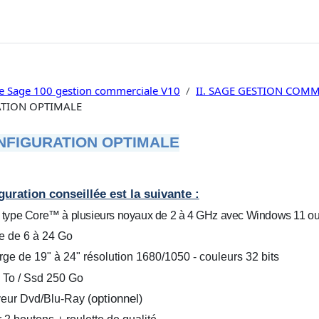
te Sage 100 gestion commerciale V10
II. SAGE GESTION COM
ATION OPTIMALE
NFIGURATION OPTIMALE
èvement
guration conseillée est la suivante :
e type Core™ à plusieurs noyaux de 2 à 4 GHz avec Windows 11 ou
e de 6 à 24 Go
arge de 19" à 24" résolution 1680/1050 - couleurs 32 bits
 To / Ssd 250 Go
optionnel
veur Dvd/Blu-Ray (
)