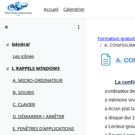
Passer au contenu principal
Accueil
Calendrier
Formation gratui
Général
A. CONFIGUR
Replier
Les icônes
A. CO
I. RAPPELS WINDOWS
Replier
Conditions d’ach
A. MICRO-ORDINATEUR
La confi
ü
ordinateur d
B. SOURIS
ü
mémoire viv
C. CLAVIER
ü
écran plat l
D. DÉMARRER / ARRÊTER
ü
disque dur 1
ü
Lecteur-gra
E. FENÊTRES D'APPLICATIONS