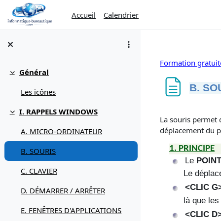
Passer au contenu principal
Accueil
Calendrier
Formation gratui
Général
Replier
B. SO
Les icônes
Conditions d’ach
I. RAPPELS WINDOWS
Replier
La souris permet 
déplacement du po
A. MICRO-ORDINATEUR
1. PRINCIPE
B. SOURIS
Le
POIN
C. CLAVIER
Le déplace
<CLIC G
D. DÉMARRER / ARRÊTER
là que les
E. FENÊTRES D'APPLICATIONS
<CLIC D