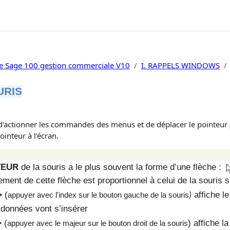
te Sage 100 gestion commerciale V10
I. RAPPELS WINDOWS
URIS
èvement
d'actionner les commandes des menus et de déplacer le pointeur
inteur à l'écran.
TEUR
de la souris a le plus souvent la forme d’une flèche :
ment de cette flèche est proportionnel à celui de la souris s
>
(
affiche le
appuyer avec l'index sur le bouton gauche de la souris
)
 données vont s’insérer
>
(
)
affiche la
appuyer avec le majeur sur le bouton droit de la souris