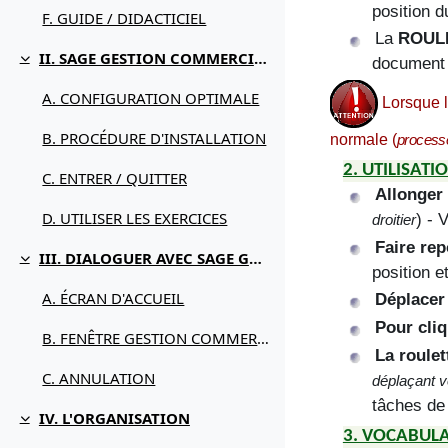
position d
F. GUIDE / DIDACTICIEL
La
ROUL
II. SAGE GESTION COMMERCIALE POUR QUOI FAIRE
document 
Replier
A. CONFIGURATION OPTIMALE
Lorsque l
B. PROCÉDURE D'INSTALLATION
normale (
process
2. UTILISATI
C. ENTRER / QUITTER
Allonger
D. UTILISER LES EXERCICES
) - 
droitier
Faire re
III. DIALOGUER AVEC SAGE GESTION COMMERCIALE
Replier
position e
A. ÉCRAN D'ACCUEIL
Déplacer
Pour cliq
B. FENÊTRE GESTION COMMERCIALE
La roulet
C. ANNULATION
déplaçant v
tâches de 
IV. L'ORGANISATION
Replier
3. VOCABULA