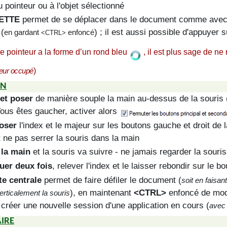
u pointeur ou à l'objet sélectionné
ETTE
permet de se déplacer dans le document comme avec l
(
) ;
il est aussi possible d'appuyer s
en gardant
enfoncé
<CTRL>
e pointeur a la forme d’un rond bleu
, il est plus sage de ne
)
eur occupé
ON
 et poser
de manière souple la main au-dessus de la souris 
Vous êtes gaucher, activer alors
poser
l'index et le majeur sur les boutons gauche et droit de l
t ne pas serrer la souris dans la main
 la main
et la souris va suivre - ne jamais regarder la souris
uer deux fois
, relever l'index et le laisser rebondir sur le b
te centrale
permet de faire défiler le document (
soit en faisan
), en maintenant
<CTRL>
enfoncé de modi
erticalement la souris
créer une nouvelle session d'une application en cours (
avec
IRE