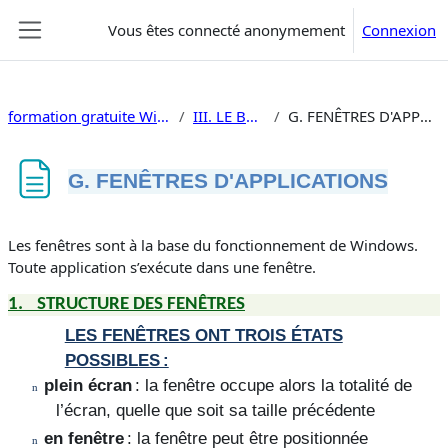
Passer au contenu principal
Vous êtes connecté anonymement
Connexion
Panneau latéral
formation gratuite Windows 11
III. LE BUREAU
G. FENÊTRES D'APPLICATIONS
G. FENÊTRES D'APPLICATIONS
Conditions d’achèvement
Les fenêtres sont à la base du fonctionnement de Windows.
Toute application s’exécute dans une fenêtre.
1.
STRUCTURE DES FENÊTRES
LES FENÊTRES ONT TROIS ÉTATS
POSSIBLES :
plein écran
: la fenêtre occupe alors la totalité de
n
l’écran, quelle que soit sa taille précédente
en fenêtre
: la fenêtre peut être positionnée
n