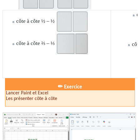
c
n
côte à côte ½ – ½
n
côte à côte ⅔ – ⅓
côt
n
n
✏
Exercice
Lancer Paint et Excel
Les présenter côte à côte